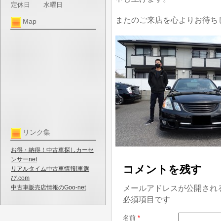
定休日
水曜日
またのご来店を心よりお待ち
Map
リンク集
お得・納得！中古車探しカーセ
ンサーnet
コメントを残す
リアルタイム中古車情報!車選
び.com
メールアドレスが公開され
中古車販売店情報のGoo-net
必須項目です
名前
*