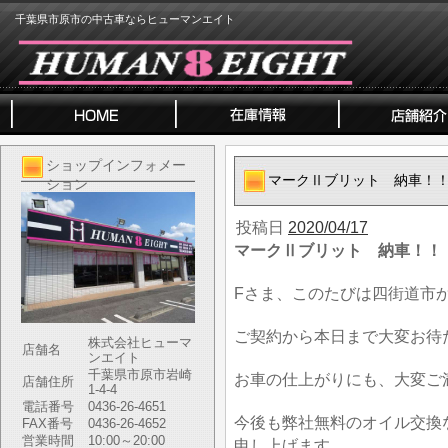
千葉県市原市の中古車ならヒューマンエイト
ショップインフォメー
マークⅡブリット 納車！
ション
投稿日
2020/04/17
マークⅡブリット 納車！！
Fさま、このたびは四街道市
ご契約から本日まで大変お待
株式会社ヒューマ
店舗名
ンエイト
千葉県市原市岩崎
お車の仕上がりにも、大変ご
店舗住所
1-4-4
電話番号
0436-26-4651
今後も弊社無料のオイル交換
FAX番号
0436-26-4652
営業時間
10:00～20:00
申し上げます。