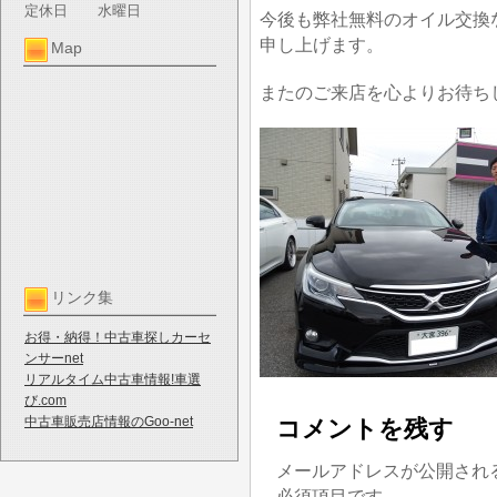
定休日
水曜日
今後も弊社無料のオイル交換
申し上げます。
Map
またのご来店を心よりお待ち
リンク集
お得・納得！中古車探しカーセ
ンサーnet
リアルタイム中古車情報!車選
び.com
中古車販売店情報のGoo-net
コメントを残す
メールアドレスが公開され
必須項目です