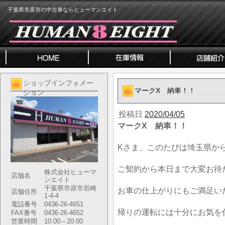
千葉県市原市の中古車ならヒューマンエイト
ショップインフォメー
マークX 納車！！
ション
投稿日
2020/04/05
マークX 納車！！
Kさま、このたびは埼玉県か
ご契約から本日まで大変お待
株式会社ヒューマ
店舗名
ンエイト
千葉県市原市岩崎
お車の仕上がりにもご満足い
店舗住所
1-4-4
電話番号
0436-26-4651
帰りの運転には十分にお気を
FAX番号
0436-26-4652
営業時間
10:00～20:00