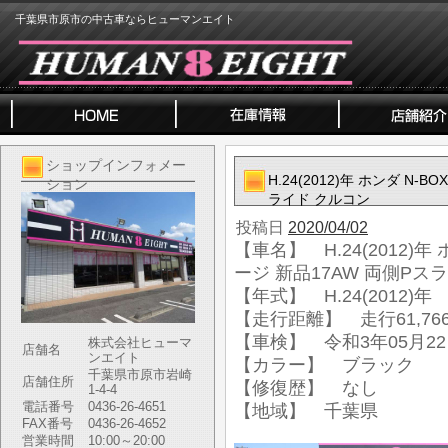
千葉県市原市の中古車ならヒューマンエイト
ショップインフォメー
H.24(2012)年 ホンダ N
ション
ライド クルコン
投稿日
2020/04/02
【車名】 H.24(2012)年
ージ 新品17AW 両側Pス
【年式】 H.24(2012)年
【走行距離】 走行61,766
【車検】 令和3年05月2
株式会社ヒューマ
店舗名
ンエイト
【カラー】 ブラック
千葉県市原市岩崎
店舗住所
【修復歴】 なし
1-4-4
電話番号
0436-26-4651
【地域】 千葉県
FAX番号
0436-26-4652
営業時間
10:00～20:00