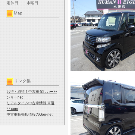
定休日
水曜日
Map
リンク集
お得・納得！中古車探しカーセ
ンサーnet
リアルタイム中古車情報!車選
び.com
中古車販売店情報のGoo-net