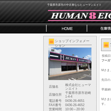
千葉県市原市の中古車ならヒューマンエイト
ショップインフォメー
ション
投稿日
フーガ
Mさま
先日の
株式会社ヒューマ
店舗名
ンエイト
早速納
千葉県市原市岩崎
店舗住所
1-4-4
Mさま
電話番号
0436-26-4651
す。
FAX番号
0436-26-4652
営業時間
10:00～20:00