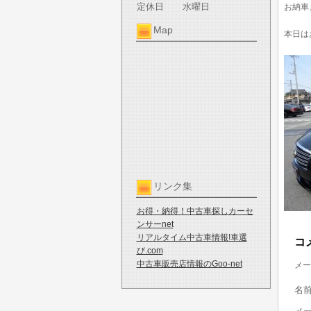
定休日
水曜日
お納車
Map
本日は
リンク集
お得・納得！中古車探しカーセ
ンサーnet
リアルタイム中古車情報!車選
コ
び.com
中古車販売店情報のGoo-net
メー
名