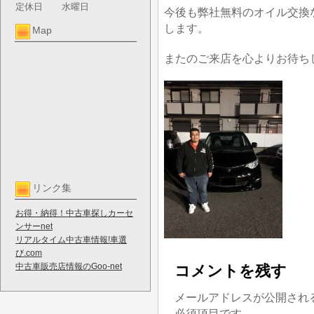
定休日
水曜日
今後も弊社無料のオイル交換
します。
Map
またのご来店を心よりお待ち
リンク集
お得・納得！中古車探しカーセ
ンサーnet
リアルタイム中古車情報!車選
び.com
中古車販売店情報のGoo-net
コメントを残す
メールアドレスが公開され
必須項目です