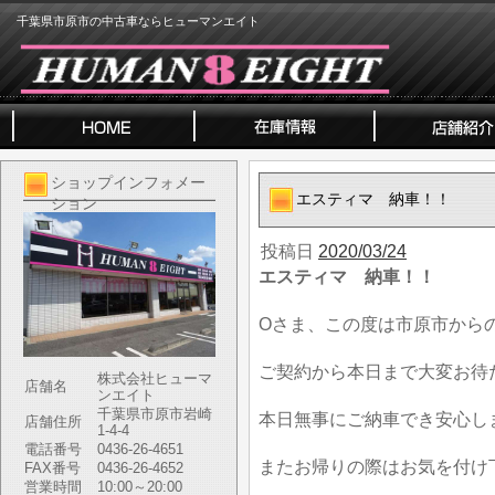
千葉県市原市の中古車ならヒューマンエイト
ショップインフォメー
エスティマ 納車！！
ション
投稿日
2020/03/24
エスティマ 納車！！
Oさま、この度は市原市から
ご契約から本日まで大変お待
株式会社ヒューマ
店舗名
ンエイト
千葉県市原市岩崎
本日無事にご納車でき安心し
店舗住所
1-4-4
電話番号
0436-26-4651
またお帰りの際はお気を付け
FAX番号
0436-26-4652
営業時間
10:00～20:00