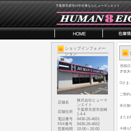
千葉県市原市の中古車ならヒューマンエイト
ショップインフォメー
ション
投稿日
クロス
Oさま
ご契約
株式会社ヒューマ
店舗名
ンエイト
本日無
千葉県市原市岩崎
店舗住所
1-4-4
またお
電話番号
0436-26-4651
FAX番号
0436-26-4652
今後も
営業時間
10:00～20:00