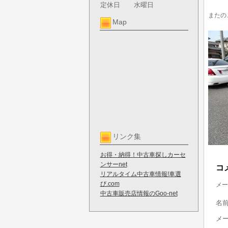
定休日
水曜日
またの
Map
リンク集
お得・納得！中古車探しカーセ
ンサーnet
コ
リアルタイム中古車情報!車選
び.com
メー
中古車販売店情報のGoo-net
名
メ