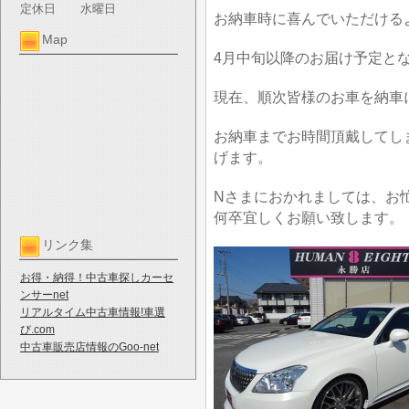
定休日
水曜日
お納車時に喜んでいただける
Map
4月中旬以降のお届け予定と
現在、順次皆様のお車を納車
お納車までお時間頂戴してし
げます。
Nさまにおかれましては、お
何卒宜しくお願い致します。
リンク集
お得・納得！中古車探しカーセ
ンサーnet
リアルタイム中古車情報!車選
び.com
中古車販売店情報のGoo-net