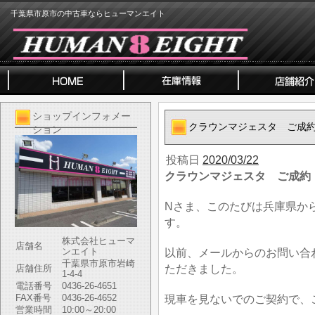
千葉県市原市の中古車ならヒューマンエイト
ショップインフォメー
クラウンマジェスタ ご成
ション
投稿日
2020/03/22
クラウンマジェスタ ご成約
Nさま、このたびは兵庫県か
す。
株式会社ヒューマ
店舗名
ンエイト
以前、メールからのお問い合
千葉県市原市岩崎
ただきました。
店舗住所
1-4-4
電話番号
0436-26-4651
FAX番号
0436-26-4652
現車を見ないでのご契約で、
営業時間
10:00～20:00