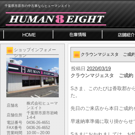
千葉県市原市の中古車ならヒューマンエイト
ショップインフォメー
クラウンマジェスタ ご成
ション
投稿日
2020/03/19
クラウンマジェスタ ご成約
Sさま、このたびは香取郡か
た。
株式会社ヒューマ
店舗名
ンエイト
先日のご来店から本日ご成約
千葉県市原市岩崎
店舗住所
1-4-4
早速納車準備に取り掛からせ
電話番号
0436-26-4651
FAX番号
0436-26-4652
営業時間
10:00～20:00
Sさまにおかれましては、お