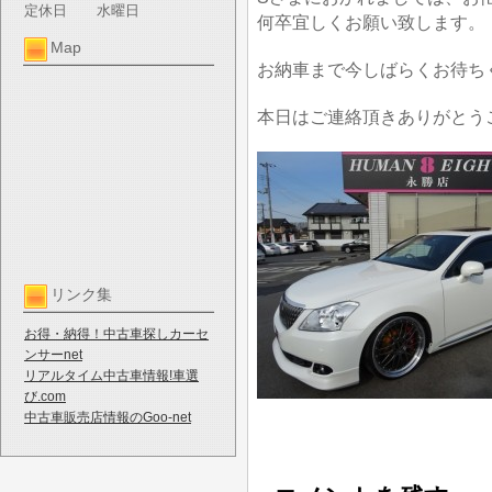
定休日
水曜日
何卒宜しくお願い致します。
Map
お納車まで今しばらくお待ち
本日はご連絡頂きありがとう
リンク集
お得・納得！中古車探しカーセ
ンサーnet
リアルタイム中古車情報!車選
び.com
中古車販売店情報のGoo-net