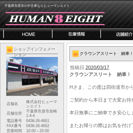
千葉県市原市の中古車ならヒューマンエイト
ショップインフォメー
クラウンアスリート 納車
ション
投稿日
2020/03/17
クラウンアスリート 納車！
Hさま、この度は四街道市か
ご契約から本日まで大変お待
株式会社ヒューマ
店舗名
ンエイト
千葉県市原市岩崎
本日無事にご納車でき安心し
店舗住所
1-4-4
電話番号
0436-26-4651
またお帰りの際はお気を付け
FAX番号
0436-26-4652
営業時間
10:00～20:00