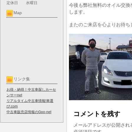
定休日
水曜日
今後も弊社無料のオイル交換
します。
Map
またのご来店を心よりお待ち
リンク集
お得・納得！中古車探しカーセ
ンサーnet
リアルタイム中古車情報!車選
び.com
中古車販売店情報のGoo-net
コメントを残す
メールアドレスが公開され
必須項目です