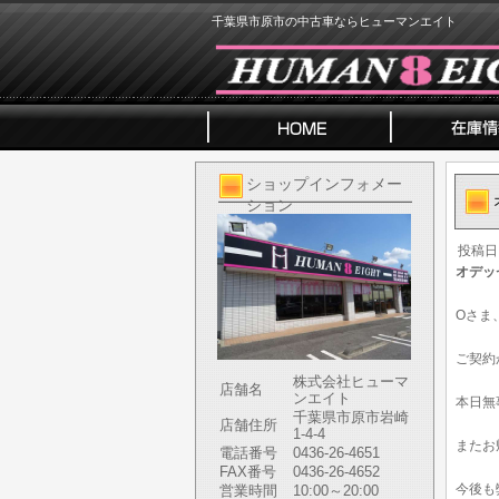
千葉県市原市の中古車ならヒューマンエイト
ショップインフォメー
ション
投稿日
オデッ
Oさま
ご契約
株式会社ヒューマ
店舗名
ンエイト
本日無
千葉県市原市岩崎
店舗住所
1-4-4
またお
電話番号
0436-26-4651
FAX番号
0436-26-4652
今後も
営業時間
10:00～20:00