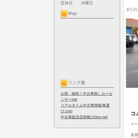
定休日
水曜日
またの
Map
リンク集
お得・納得！中古車探しカーセ
ンサーnet
リアルタイム中古車情報!車選
び.com
コ
中古車販売店情報のGoo-net
メー
名