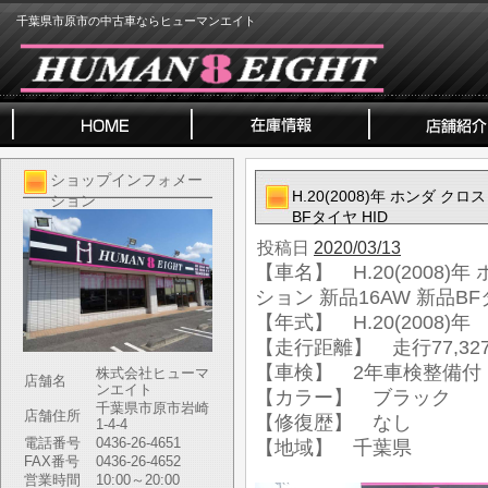
千葉県市原市の中古車ならヒューマンエイト
ショップインフォメー
H.20(2008)年 ホンダ クロ
ション
BFタイヤ HID
投稿日
2020/03/13
【車名】 H.20(2008)年 
ション 新品16AW 新品BF
【年式】 H.20(2008)年
【走行距離】 走行77,327
【車検】 2年車検整備付
株式会社ヒューマ
店舗名
ンエイト
【カラー】 ブラック
千葉県市原市岩崎
店舗住所
【修復歴】 なし
1-4-4
電話番号
0436-26-4651
【地域】 千葉県
FAX番号
0436-26-4652
営業時間
10:00～20:00