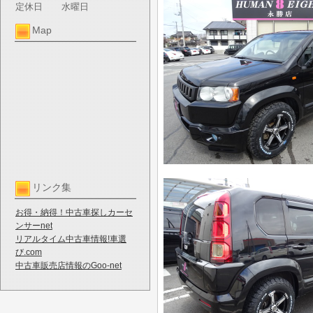
定休日
水曜日
Map
リンク集
お得・納得！中古車探しカーセ
ンサーnet
リアルタイム中古車情報!車選
び.com
中古車販売店情報のGoo-net