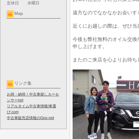
定休日
水曜日
遠方なのでなかなかお会いす
Map
近くにお越しの際は、ぜひ当
今後も弊社無料のオイル交換
申し上げます。
またのご来店を心よりお待ち
リンク集
お得・納得！中古車探しカーセ
ンサーnet
リアルタイム中古車情報!車選
び.com
中古車販売店情報のGoo-net