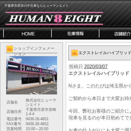
千葉県市原市の中古車ならヒューマンエイト
ショップインフォメー
エクストレイルハイブリッ
ション
投稿日
2020/03/07
エクストレイルハイブリッド
Nさま、このたびは埼玉県か
ご契約から本日まで大変お待
株式会社ヒューマ
店舗名
ンエイト
千葉県市原市岩崎
今回、弊社お客様のご紹介に
店舗住所
1-4-4
現車を見るのが本日初めてで
電話番号
0436-26-4651
FAX番号
0436-26-4652
営業時間
10:00～20:00
お車の仕上がりにも大変ご満