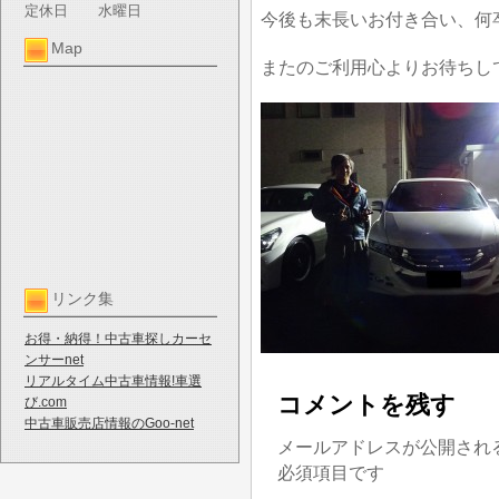
定休日
水曜日
今後も末長いお付き合い、何
Map
またのご利用心よりお待ちし
リンク集
お得・納得！中古車探しカーセ
ンサーnet
リアルタイム中古車情報!車選
コメントを残す
び.com
中古車販売店情報のGoo-net
メールアドレスが公開され
必須項目です