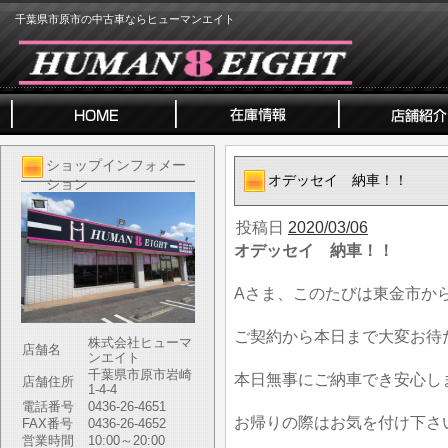
千葉県市原市の中古車ならヒューマンエイト
ショップインフォメー
オデッセイ 納車！！
ション
投稿日
2020/03/06
オデッセイ 納車！！
Aさま、このたびは東金市か
ご契約から本日まで大変お待
株式会社ヒューマ
店舗名
ンエイト
千葉県市原市岩崎
本日無事にご納車でき安心し
店舗住所
1-4-4
電話番号
0436-26-4651
お帰りの際はお気を付け下さ
FAX番号
0436-26-4652
営業時間
10:00～20:00