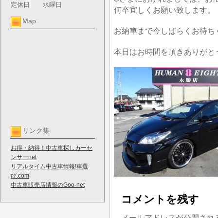
定休日
水曜日
何卒宜しくお願い致します。
Map
お納車まで今しばらくお待ち
本日はお時間を頂きありがと
リンク集
お得・納得！中古車探しカーセ
ンサーnet
リアルタイム中古車情報!車選
び.com
中古車販売店情報のGoo-net
コメントを残す
メールアドレスが公開され