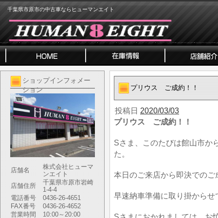
千葉県市原市の中古車ならヒューマンエイト
ショップインフォメー
プリウス ご成約！！
ション
投稿日
2020/03/03
プリウス ご成約！！
Sさま、このたびは館山市か
た。
株式会社ヒューマ
店舗名
ンエイト
本日のご来店から即決でのご
千葉県市原市岩崎
店舗住所
1-4-4
早速納車準備に取り掛からせ
電話番号
0436-26-4651
FAX番号
0436-26-4652
営業時間
10:00～20:00
Sさまにおかれましては、お