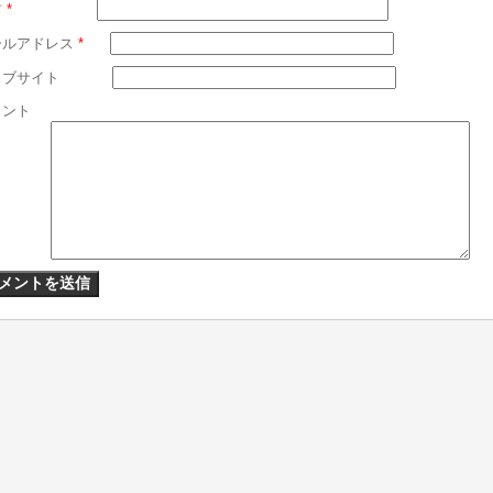
前
*
ールアドレス
*
ェブサイト
メント