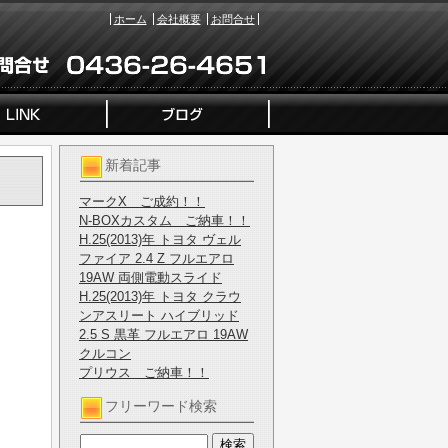
ホーム
会社概要
お問合せ
新着記事
マークX ご成約！！
N-BOXカスタム ご納車！！
H.25(2013)年 トヨタ ヴェル
ファイア 2.4 Z フルエアロ
19AW 両側電動スライド
H.25(2013)年 トヨタ クラウ
ンアスリート ハイブリッド
2.5 S 黒革 フルエアロ 19AW
クルコン
プリウス ご納車！！
フリーワード検索