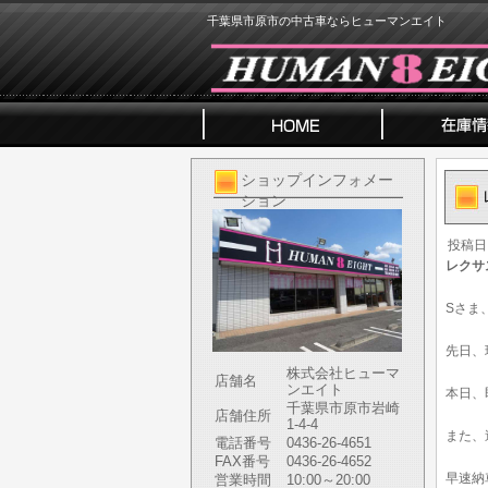
千葉県市原市の中古車ならヒューマンエイト
ショップインフォメー
ション
投稿日
レクサ
Sさま
先日、
株式会社ヒューマ
店舗名
ンエイト
本日、
千葉県市原市岩崎
店舗住所
1-4-4
また、
電話番号
0436-26-4651
FAX番号
0436-26-4652
早速納
営業時間
10:00～20:00