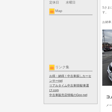
定休日
水曜日
Sさま
Map
す。
お納車
リンク集
お得・納得！中古車探しカーセ
ンサーnet
リアルタイム中古車情報!車選
び.com
中古車販売店情報のGoo-net
コ
メー