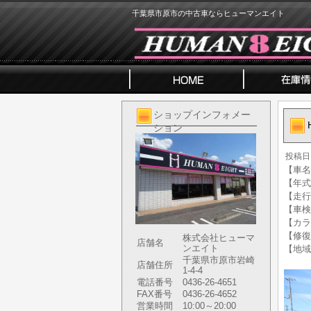
千葉県市原市の中古車ならヒューマンエイト
ショップインフォメー
ション
投稿日
【車名】
【年式】
【走行
【車検
【カラ
【修復
株式会社ヒューマ
店舗名
ンエイト
【地域
千葉県市原市岩崎
店舗住所
1-4-4
電話番号
0436-26-4651
FAX番号
0436-26-4652
営業時間
10:00～20:00