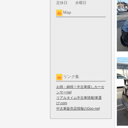
定休日
水曜日
Map
リンク集
お得・納得！中古車探しカーセ
ンサーnet
リアルタイム中古車情報!車選
び.com
中古車販売店情報のGoo-net