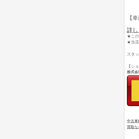
【車
詳し
★この
★当店
スタッ
【シ
株式会社
中古車
買取な