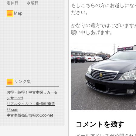
定休日
水曜日
もしこちらの方にお越しにな
ださい。
Map
かなりの遠方ではございます
願い申しあげます。
リンク集
お得・納得！中古車探しカーセ
ンサーnet
リアルタイム中古車情報!車選
び.com
中古車販売店情報のGoo-net
コメントを残す
メールアドレスが公開され