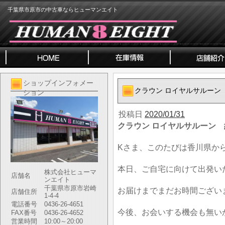
千葉県市原市の中古車ならヒューマンエイト
ショップインフォメー
クラウン ロイヤルサルーン
ション
投稿日
2020/01/31
クラウン ロイヤルサルーン
Kさま、このたびは香川県か
本日、ご自宅に向けて出発い
株式会社ヒューマ
店舗名
ンエイト
千葉県市原市岩崎
お届けまでまだお時間ござい
店舗住所
1-4-4
電話番号
0436-26-4651
今後、お会いする機会も無い
FAX番号
0436-26-4652
営業時間
10:00～20:00