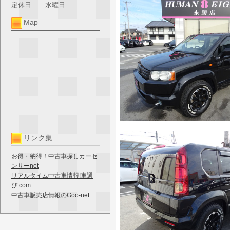
定休日
水曜日
Map
リンク集
お得・納得！中古車探しカーセ
ンサーnet
リアルタイム中古車情報!車選
び.com
中古車販売店情報のGoo-net