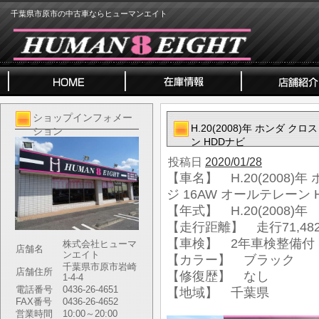
千葉県市原市の中古車ならヒューマンエイト
ショップインフォメー
H.20(2008)年 ホンダ クロ
ション
ン HDDナビ
投稿日
2020/01/28
【車名】 H.20(2008)年
ジ 16AW オールテレーン 
【年式】 H.20(2008)年
【走行距離】 走行71,482
【車検】 2年車検整備付
株式会社ヒューマ
店舗名
ンエイト
【カラー】 ブラック
千葉県市原市岩崎
店舗住所
【修復歴】 なし
1-4-4
電話番号
0436-26-4651
【地域】 千葉県
FAX番号
0436-26-4652
営業時間
10:00～20:00