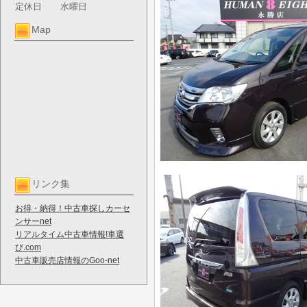
定休日
水曜日
Map
リンク集
お得・納得！中古車探しカーセ
ンサーnet
リアルタイム中古車情報!車選
び.com
中古車販売店情報のGoo-net