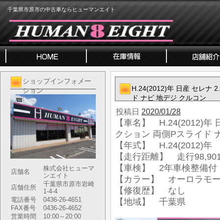
千葉県市原市の中古車ならヒューマンエイト
ショップインフォメー
H.24(2012)年 日産 セレ
ション
ド ナビ 地デジ クルコン
投稿日
2020/01/28
【車名】 H.24(2012)年
クション 両側Pスライド 
【年式】 H.24(2012)年
【走行距離】 走行98,901
【車検】 2年車検整備付
株式会社ヒューマ
店舗名
ンエイト
【カラー】 オーロラモ
千葉県市原市岩崎
店舗住所
【修復歴】 なし
1-4-4
電話番号
0436-26-4651
【地域】 千葉県
FAX番号
0436-26-4652
営業時間
10:00～20:00