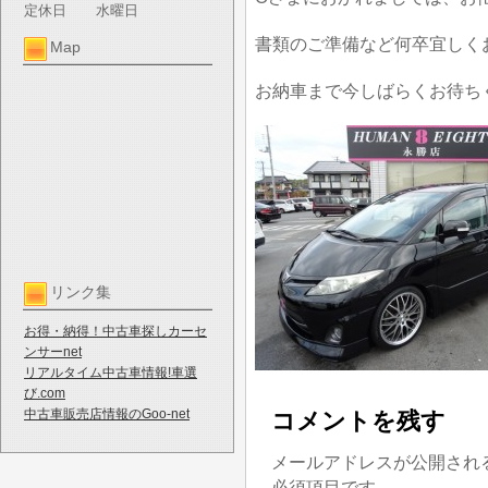
定休日
水曜日
書類のご準備など何卒宜しく
Map
お納車まで今しばらくお待ち
リンク集
お得・納得！中古車探しカーセ
ンサーnet
リアルタイム中古車情報!車選
び.com
中古車販売店情報のGoo-net
コメントを残す
メールアドレスが公開され
必須項目です