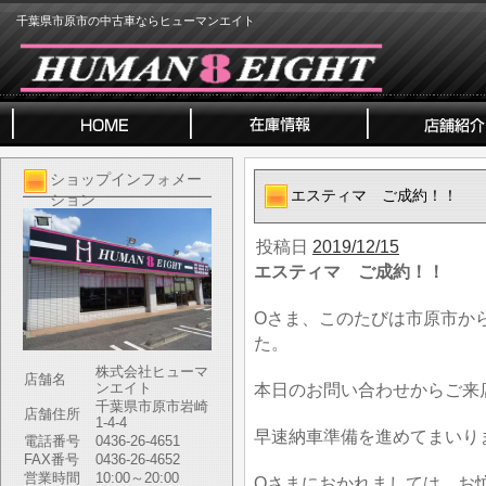
千葉県市原市の中古車ならヒューマンエイト
ショップインフォメー
エスティマ ご成約！！
ション
投稿日
2019/12/15
エスティマ ご成約！！
Oさま、このたびは市原市か
た。
株式会社ヒューマ
店舗名
ンエイト
本日のお問い合わせからご来
千葉県市原市岩崎
店舗住所
1-4-4
早速納車準備を進めてまいり
電話番号
0436-26-4651
FAX番号
0436-26-4652
営業時間
10:00～20:00
Oさまにおかれましては、お