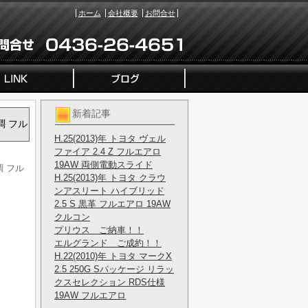
ホーム
会社概要
お問合せ
新着記事
調 フル
H.25(2013)年 トヨタ ヴェル
ファイア 2.4 Z フルエアロ
19AW 両側電動スライド
調 フル
H.25(2013)年 トヨタ クラウ
ンアスリート ハイブリッド
2.5 S 黒革 フルエアロ 19AW
クルコン
プリウス ご納車！！
エルグランド ご成約！！
H.22(2010)年 トヨタ マークX
2.5 250G Sパッケージ リラッ
クスセレクション RDS仕様
19AW フルエアロ