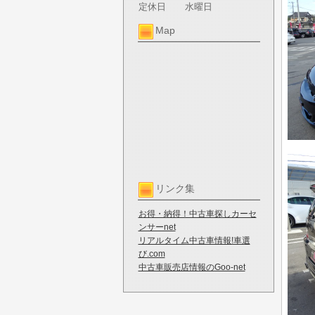
定休日
水曜日
Map
リンク集
お得・納得！中古車探しカーセ
ンサーnet
リアルタイム中古車情報!車選
び.com
中古車販売店情報のGoo-net