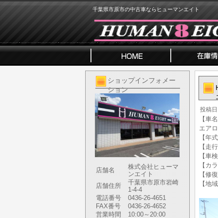
千葉県市原市の中古車ならヒューマンエイト
ショップインフォメー
ション
投稿日
【車名】
エアロ
【年式】
【走行
【車検
【カラ
株式会社ヒューマ
店舗名
ンエイト
【修復
千葉県市原市岩崎
【地域
店舗住所
1-4-4
電話番号
0436-26-4651
FAX番号
0436-26-4652
営業時間
10:00～20:00