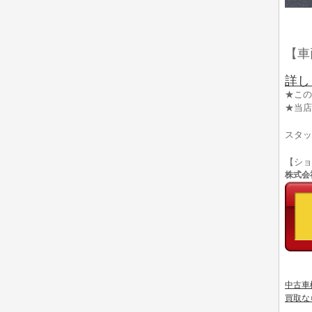
【車
詳し
★この
★当店
スタッ
【シ
株式会社
中古車
買取な