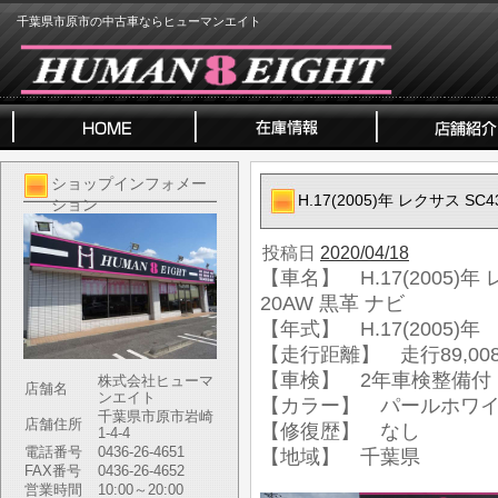
千葉県市原市の中古車ならヒューマンエイト
ショップインフォメー
H.17(2005)年 レクサス S
ション
投稿日
2020/04/18
【車名】 H.17(2005)年
20AW 黒革 ナビ
【年式】 H.17(2005)年
【走行距離】 走行89,008
【車検】 2年車検整備付
株式会社ヒューマ
店舗名
ンエイト
【カラー】 パールホワ
千葉県市原市岩崎
店舗住所
【修復歴】 なし
1-4-4
電話番号
0436-26-4651
【地域】 千葉県
FAX番号
0436-26-4652
営業時間
10:00～20:00