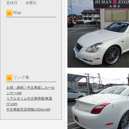
定休日
水曜日
Map
リンク集
お得・納得！中古車探しカーセ
ンサーnet
リアルタイム中古車情報!車選
び.com
中古車販売店情報のGoo-net