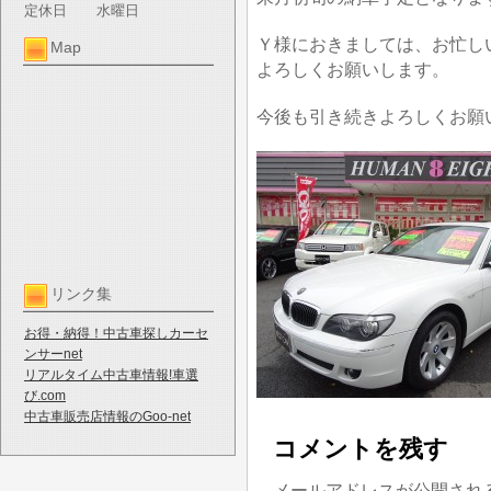
定休日
水曜日
Ｙ様におきましては、お忙し
Map
よろしくお願いします。
今後も引き続きよろしくお願
リンク集
お得・納得！中古車探しカーセ
ンサーnet
リアルタイム中古車情報!車選
び.com
中古車販売店情報のGoo-net
コメントを残す
メールアドレスが公開され