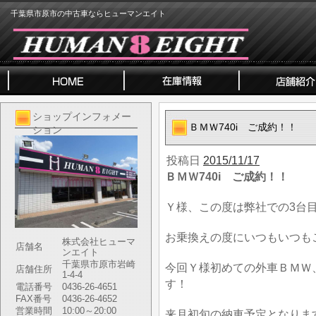
千葉県市原市の中古車ならヒューマンエイト
ショップインフォメー
ＢＭＷ740i ご成約！！
ション
投稿日
2015/11/17
ＢＭＷ740i ご成約！！
Ｙ様、この度は弊社での3台
お乗換えの度にいつもいつも
株式会社ヒューマ
店舗名
ンエイト
千葉県市原市岩崎
今回Ｙ様初めての外車ＢＭＷ
店舗住所
1-4-4
す！
電話番号
0436-26-4651
FAX番号
0436-26-4652
営業時間
10:00～20:00
来月初旬の納車予定となりま