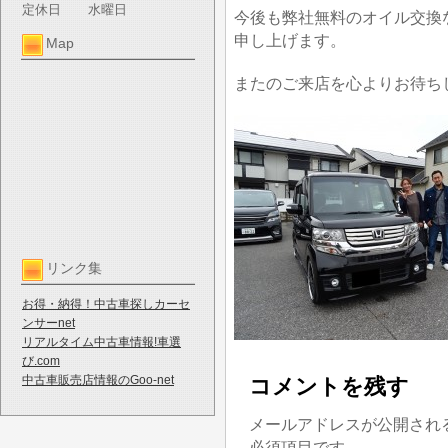
定休日
水曜日
今後も弊社無料のオイル交換
申し上げます。
Map
またのご来店を心よりお待ち
リンク集
お得・納得！中古車探しカーセ
ンサーnet
リアルタイム中古車情報!車選
び.com
中古車販売店情報のGoo-net
コメントを残す
メールアドレスが公開され
必須項目です