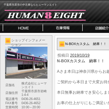
千葉県市原市の中古車ならヒューマンエイト
ショップインフォメー
N-BOXカスタム 納車！！
ション
投稿日
2019/10/19
N-BOXカスタム 納車！！
Aさま本日は神奈川県からお
ご契約から本日まで大変お待
株式会社ヒューマ
店舗名
ンエイト
千葉県市原市岩崎
本日無事お納車でき安心しま
店舗住所
1-4-4
電話番号
0436-26-4651
お車の仕上がりにもご満足い
FAX番号
0436-26-4652
営業時間
10:00～20:00