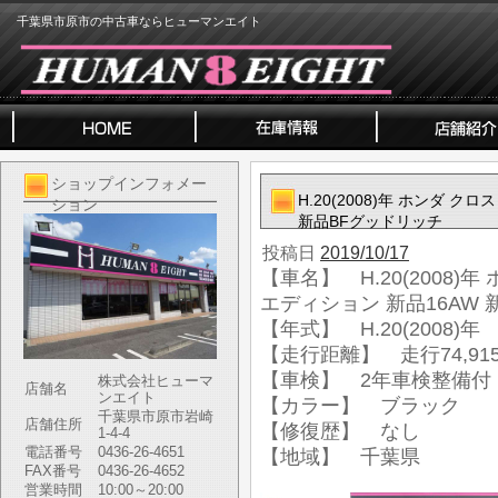
千葉県市原市の中古車ならヒューマンエイト
ショップインフォメー
H.20(2008)年 ホンダ クロ
ション
新品BFグッドリッチ
投稿日
2019/10/17
【車名】 H.20(2008)年
エディション 新品16AW
【年式】 H.20(2008)年
【走行距離】 走行74,915
【車検】 2年車検整備付
株式会社ヒューマ
店舗名
ンエイト
【カラー】 ブラック
千葉県市原市岩崎
店舗住所
【修復歴】 なし
1-4-4
電話番号
0436-26-4651
【地域】 千葉県
FAX番号
0436-26-4652
営業時間
10:00～20:00