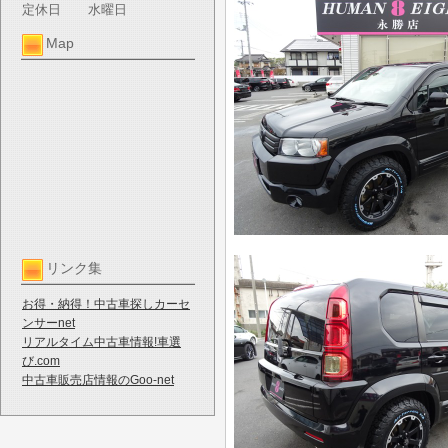
定休日
水曜日
Map
リンク集
お得・納得！中古車探しカーセ
ンサーnet
リアルタイム中古車情報!車選
び.com
中古車販売店情報のGoo-net