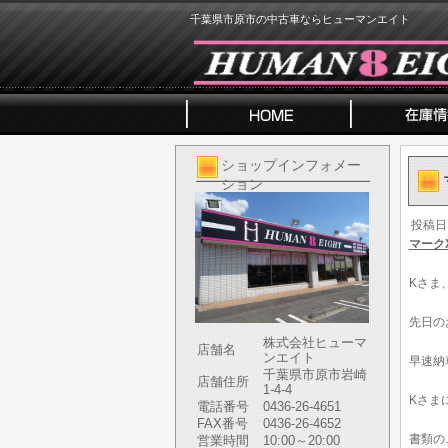
千葉県市原市の中古車ならヒューマンエイト
ショップインフォメー
ション
投稿日
マーク
Kさま
先日の
株式会社ヒューマ
店舗名
ンエイト
早速納
千葉県市原市岩崎
店舗住所
1-4-4
Kさま
電話番号
0436-26-4651
FAX番号
0436-26-4652
書類の
営業時間
10:00～20:00