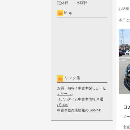
定休日
水曜日
お納車
Map
本日は
リンク集
お得・納得！中古車探しカーセ
ンサーnet
リアルタイム中古車情報!車選
び.com
コ
中古車販売店情報のGoo-net
メー
名