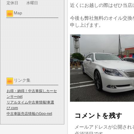
定休日
水曜日
近くにお越しの際はぜひ当店
Map
今後も弊社無料のオイル交換
申し上げます。
リンク集
お得・納得！中古車探しカーセ
ンサーnet
リアルタイム中古車情報!車選
び.com
中古車販売店情報のGoo-net
コメントを残す
メールアドレスが公開され
必須項目です