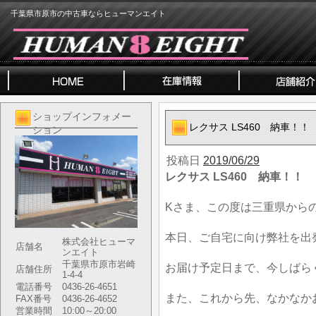
千葉県市原市の中古車ならヒューマンエイト
ショップインフォメー
レクサス LS460 納車！！
ション
投稿日
2019/06/29
レクサス LS460 納車！！
Kさま、この度は三重県から
本日、ご自宅に向け弊社を出
株式会社ヒューマ
店舗名
ンエイト
千葉県市原市岩崎
お届け予定日まで、今しばら
店舗住所
1-4-4
電話番号
0436-26-4651
また、これから先、なかなか
FAX番号
0436-26-4652
営業時間
10:00～20:00