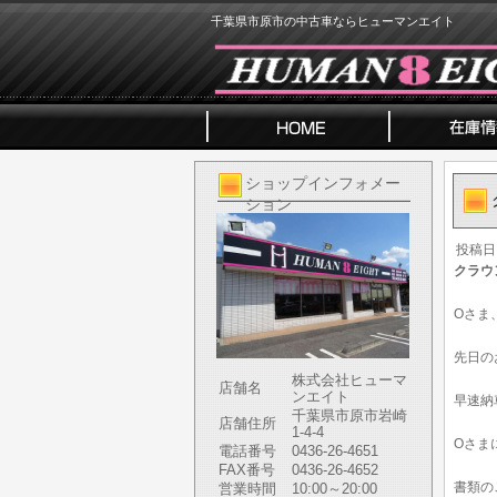
千葉県市原市の中古車ならヒューマンエイト
ショップインフォメー
ション
投稿日
クラウ
Oさま
先日の
株式会社ヒューマ
店舗名
ンエイト
早速納
千葉県市原市岩崎
店舗住所
1-4-4
Oさま
電話番号
0436-26-4651
FAX番号
0436-26-4652
書類の
営業時間
10:00～20:00