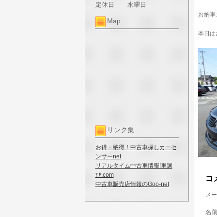
定休日
水曜日
お納車
Map
本日は
リンク集
お得・納得！中古車探しカーセ
ンサーnet
リアルタイム中古車情報!車選
び.com
コ
中古車販売店情報のGoo-net
メー
名