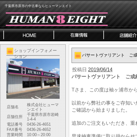
千葉県市原市の中古車ならヒューマンエイト
ショップインフォメー
パサートヴァリアント ご
ション
投稿日
2019/06/14
パサートヴァリアント ご成
Tさま、この度は袖ヶ浦市か
以前から弊社の事をご存知い
株式会社ヒューマ
店舗名
ンエイト
ご確認から始まりました。
千葉県市原市岩崎
店舗住所
1-4-4
追加のご注文もいただき、重
電話番号
0436-26-4651
FAX番号
0436-26-4652
営業時間
10:00～20:00
早速納車準備に取り掛からせ