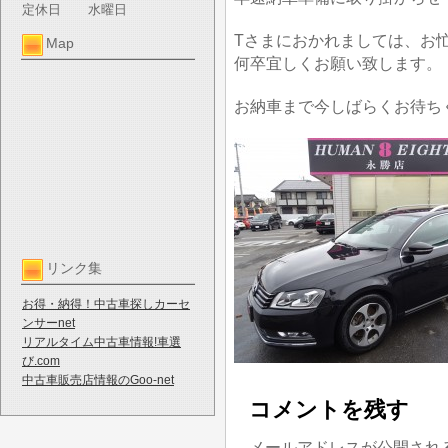
定休日
水曜日
Tさまにおかれましては、お
Map
何卒宜しくお願い致します。
お納車まで今しばらくお待ち
リンク集
お得・納得！中古車探しカーセ
ンサーnet
リアルタイム中古車情報!車選
び.com
中古車販売店情報のGoo-net
コメントを残す
メールアドレスが公開され