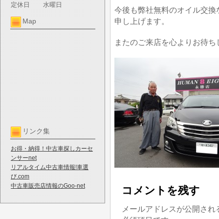
定休日
水曜日
今後も弊社無料のオイル交換
申し上げます。
Map
またのご来店を心よりお待ち
リンク集
お得・納得！中古車探しカーセ
ンサーnet
リアルタイム中古車情報!車選
び.com
中古車販売店情報のGoo-net
コメントを残す
メールアドレスが公開され