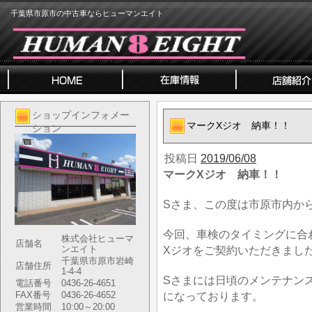
千葉県市原市の中古車ならヒューマンエイト
ショップインフォメー
マークXジオ 納車！！
ション
投稿日
2019/06/08
マークXジオ 納車！！
Sさま、この度は市原市内か
今回、車検のタイミングに合
株式会社ヒューマ
店舗名
ンエイト
Xジオをご契約いただきまし
千葉県市原市岩崎
店舗住所
1-4-4
Sさまには日頃のメンテナン
電話番号
0436-26-4651
FAX番号
0436-26-4652
になっております。
営業時間
10:00～20:00