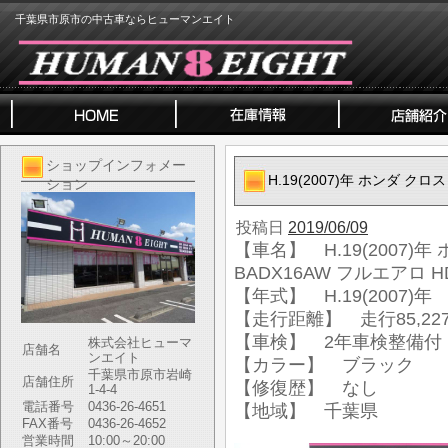
千葉県市原市の中古車ならヒューマンエイト
ショップインフォメー
H.19(2007)年 ホンダ クロ
ション
投稿日
2019/06/09
【車名】 H.19(2007)年 
BADX16AW フルエアロ H
【年式】 H.19(2007)年
【走行距離】 走行85,227
【車検】 2年車検整備付
株式会社ヒューマ
店舗名
ンエイト
【カラー】 ブラック
千葉県市原市岩崎
店舗住所
【修復歴】 なし
1-4-4
電話番号
0436-26-4651
【地域】 千葉県
FAX番号
0436-26-4652
営業時間
10:00～20:00