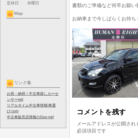
定休日
水曜日
書類のご準備など何卒お願い
Map
お納車まで今しばらくお待ち
リンク集
お得・納得！中古車探しカーセ
ンサーnet
リアルタイム中古車情報!車選
コメントを残す
び.com
中古車販売店情報のGoo-net
メールアドレスが公開され
必須項目です