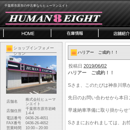
千葉県市原市の中古車ならヒューマンエイト
ショップインフォメー
ハリアー ご成約！！
ション
投稿日
2019/06/02
ハリアー ご成約！！
Sさま、このたびは神奈川県
先日のお問い合わせから本日
株式会社ヒューマ
店舗名
ンエイト
千葉県市原市岩崎
早速納車準備に取り掛からせ
店舗住所
1-4-4
電話番号
0436-26-4651
Sさまにおかれましては、お
FAX番号
0436-26-4652
営業時間
10:00～20:00