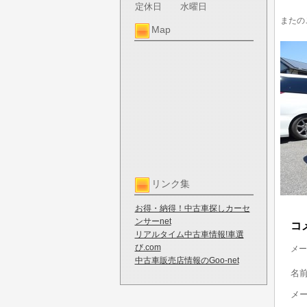
定休日
水曜日
またの
Map
リンク集
お得・納得！中古車探しカーセ
ンサーnet
コ
リアルタイム中古車情報!車選
び.com
メー
中古車販売店情報のGoo-net
名
メ