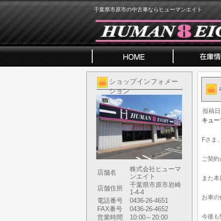
千葉県市原市の中古車ならヒューマンエイト
ショップインフォメー
ション
投稿日
キュー
Fさま
ご契約
株式会社ヒューマ
店舗名
ンエイト
また本
千葉県市原市岩崎
店舗住所
1-4-4
お車の
電話番号
0436-26-4651
FAX番号
0436-26-4652
今後も
営業時間
10:00～20:00