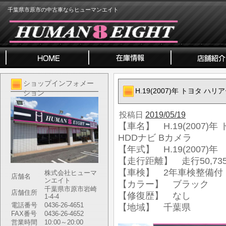
千葉県市原市の中古車ならヒューマンエイト
ショップインフォメー
H.19(2007)年 トヨタ ハリア
ション
投稿日
2019/05/19
【車名】 H.19(2007)年 
HDDナビ Bカメラ
【年式】 H.19(2007)年
【走行距離】 走行50,735
【車検】 2年車検整備付
株式会社ヒューマ
店舗名
ンエイト
【カラー】 ブラック
千葉県市原市岩崎
店舗住所
【修復歴】 なし
1-4-4
電話番号
0436-26-4651
【地域】 千葉県
FAX番号
0436-26-4652
営業時間
10:00～20:00