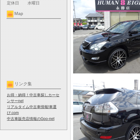
定休日
水曜日
Map
リンク集
お得・納得！中古車探しカーセ
ンサーnet
リアルタイム中古車情報!車選
び.com
中古車販売店情報のGoo-net