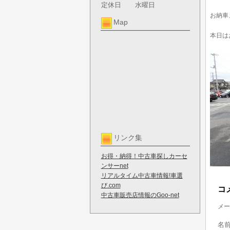
定休日
水曜日
お納車
Map
本日は
リンク集
お得・納得！中古車探しカーセ
ンサーnet
リアルタイム中古車情報!車選
び.com
コ
中古車販売店情報のGoo-net
メー
名