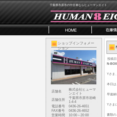
千葉県市原市の中古車ならヒューマンエイト
ショップインフォメー
ション
投稿日
N-B
Yさま
本日は
株式会社ヒューマ
店舗名
ンエイト
早速納
千葉県市原市岩崎
店舗住所
1-4-4
Yさま
電話番号
0436-26-4651
FAX番号
0436-26-4652
書類の
営業時間
10:00～20:00