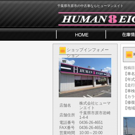
千葉県市原市の中古車ならヒューマンエイト
ショップインフォメー
ション
投稿日
【車名】
【年式】
【走行
【車検
【カラ
【修復
株式会社ヒューマ
店舗名
ンエイト
【地域
千葉県市原市岩崎
店舗住所
1-4-4
電話番号
0436-26-4651
FAX番号
0436-26-4652
営業時間
10:00～20:00