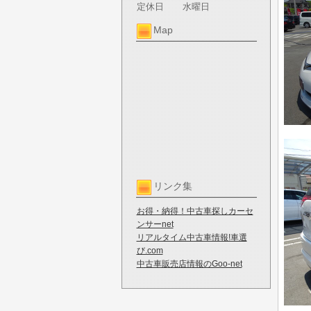
定休日
水曜日
Map
リンク集
お得・納得！中古車探しカーセ
ンサーnet
リアルタイム中古車情報!車選
び.com
中古車販売店情報のGoo-net