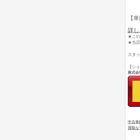
【車
詳し
★この
★当店
スタッ
【シ
株式会社
中古車
買取な