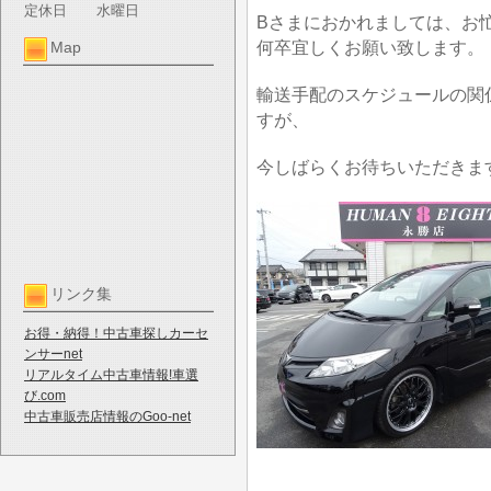
定休日
水曜日
Bさまにおかれましては、お
何卒宜しくお願い致します。
Map
輸送手配のスケジュールの関
すが、
今しばらくお待ちいただきま
リンク集
お得・納得！中古車探しカーセ
ンサーnet
リアルタイム中古車情報!車選
び.com
中古車販売店情報のGoo-net