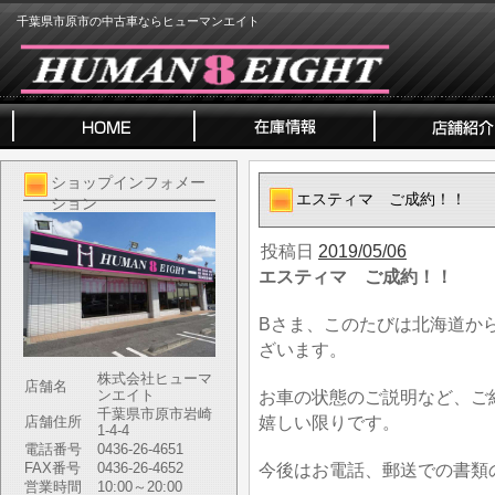
千葉県市原市の中古車ならヒューマンエイト
ショップインフォメー
エスティマ ご成約！！
ション
投稿日
2019/05/06
エスティマ ご成約！！
Bさま、このたびは北海道か
ざいます。
株式会社ヒューマ
店舗名
ンエイト
お車の状態のご説明など、ご
千葉県市原市岩崎
嬉しい限りです。
店舗住所
1-4-4
電話番号
0436-26-4651
FAX番号
0436-26-4652
今後はお電話、郵送での書類
営業時間
10:00～20:00