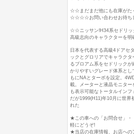
☆☆まだまだ他にも在庫がた
☆☆☆☆お問い合わせお待ち
☆☆ニッサン!H34系セドリッ
高級志向のキャラクターを明
日本を代表する高級4ドアセ
ックとグロリアでキャラクタ
るブロアム系をセドリックが
かりやすいグレード体系としてい
もにNAとターボを設定。4WD
載。メーターと液晶モニター
も表示可能なトータルインフ
だが1999(H11)年10月
れた
★この車への「お問合せ」・
軽にどうぞ!
★当店の在庫情報、お店への