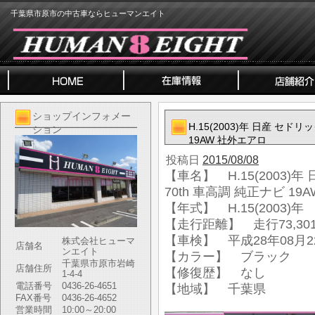
千葉県市原市の中古車ならヒューマンエイト
ショップインフォメー
H.15(2003)年 日産 セド
ション
19AW 社外エアロ
投稿日
2015/08/08
【車名】 H.15(2003)
70th 車高調 純正ナビ 19
【年式】 H.15(2003)年
【走行距離】 走行73,301
【車検】 平成28年08月2
株式会社ヒューマ
店舗名
ンエイト
【カラー】 ブラック
千葉県市原市岩崎
店舗住所
【修復歴】 なし
1-4-4
電話番号
0436-26-4651
【地域】 千葉県
FAX番号
0436-26-4652
営業時間
10:00～20:00