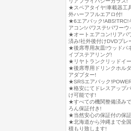
リアプライバシーガラス!
★スペアタイヤ!車載器工
外ハーフフルエアロ付!
★6エアバック!ABS!TR
アコン!パワステ!パワーウ
★オートエアコン!リアパ
済み!社外後付けDVDプレ
★後席専用灰皿!ウッドパ
イプステアリング!
★リヤトランクリッドイー
★後席専用ドリンクホルダ
アダプター!
★SRSエアバック!POWE
★格安にてドレスアップ
け可能です!
★すべての機関整備済みで
ろん保証付き!
★当然安心の保証付の保証
★北海道から沖縄まで全国
積もり致します!