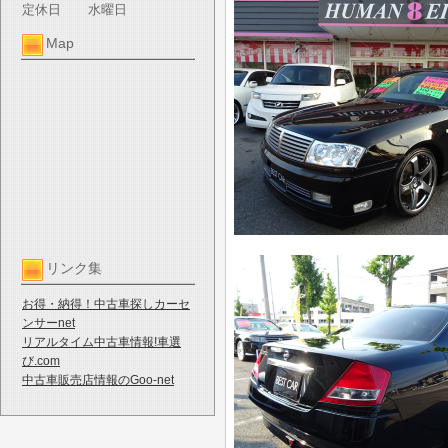
定休日
水曜日
Map
リンク集
お得・納得！中古車探しカーセ
ンサーnet
リアルタイム中古車情報!車選
び.com
中古車販売店情報のGoo-net