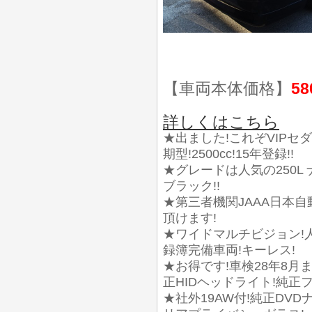
【車両本体価格】
58
詳しくはこちら
★出ました!これぞVIPセダ
期型!2500cc!15年登録!!
★グレードは人気の250L 
ブラック!!
★第三者機関JAAA日本
頂けます!
★ワイドマルチビジョン!
録簿完備車両!キーレス!
★お得です!車検28年8月ま
正HIDヘッドライト!純正
★社外19AW付!純正DVD