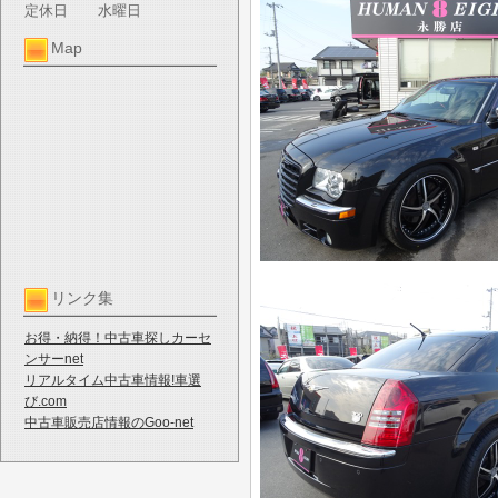
定休日
水曜日
Map
リンク集
お得・納得！中古車探しカーセ
ンサーnet
リアルタイム中古車情報!車選
び.com
中古車販売店情報のGoo-net