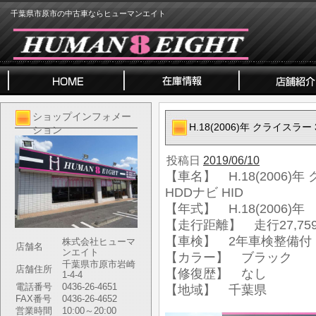
千葉県市原市の中古車ならヒューマンエイト
ショップインフォメー
H.18(2006)年 クライスラー 
ション
投稿日
2019/06/10
【車名】 H.18(2006)年 
HDDナビ HID
【年式】 H.18(2006)年
【走行距離】 走行27,759
【車検】 2年車検整備付
株式会社ヒューマ
店舗名
ンエイト
【カラー】 ブラック
千葉県市原市岩崎
店舗住所
【修復歴】 なし
1-4-4
電話番号
0436-26-4651
【地域】 千葉県
FAX番号
0436-26-4652
営業時間
10:00～20:00