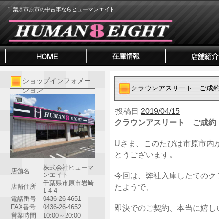
千葉県市原市の中古車ならヒューマンエイト
ショップインフォメー
クラウンアスリート ご成
ション
投稿日
2019/04/15
クラウンアスリート ご成約
Uさま、このたびは市原市内
とうございます。
株式会社ヒューマ
店舗名
ンエイト
今回は、弊社入庫したてのク
千葉県市原市岩崎
たようで、
店舗住所
1-4-4
電話番号
0436-26-4651
FAX番号
0436-26-4652
即決でのご契約、本当に嬉し
営業時間
10:00～20:00