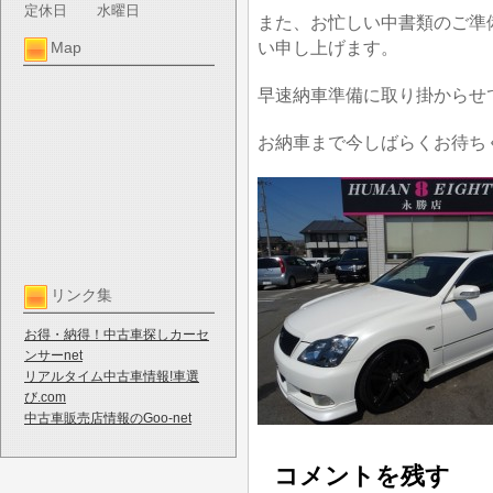
定休日
水曜日
また、お忙しい中書類のご準
い申し上げます。
Map
早速納車準備に取り掛からせ
お納車まで今しばらくお待ち
リンク集
お得・納得！中古車探しカーセ
ンサーnet
リアルタイム中古車情報!車選
び.com
中古車販売店情報のGoo-net
コメントを残す