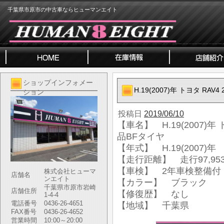
千葉県市原市の中古車ならヒューマンエイト
ショップインフォメー
H.19(2007)年 トヨタ RAV
ション
投稿日
2019/06/10
【車名】 H.19(2007)年 ト
品BFタイヤ
【年式】 H.19(2007)年
【走行距離】 走行97,953
【車検】 2年車検整備付
株式会社ヒューマ
店舗名
ンエイト
【カラー】 ブラック
千葉県市原市岩崎
店舗住所
【修復歴】 なし
1-4-4
電話番号
0436-26-4651
【地域】 千葉県
FAX番号
0436-26-4652
営業時間
10:00～20:00