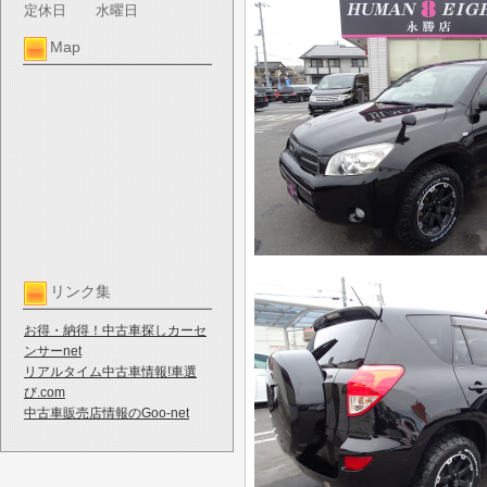
定休日
水曜日
Map
リンク集
お得・納得！中古車探しカーセ
ンサーnet
リアルタイム中古車情報!車選
び.com
中古車販売店情報のGoo-net