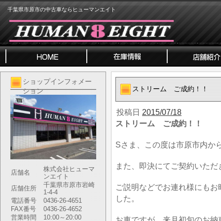
千葉県市原市の中古車ならヒューマンエイト
ショップインフォメー
ストリーム ご成約！！
ション
投稿日
2015/07/18
ストリーム ご成約！！
Sさま、この度は市原市内か
また、即決にてご契約いただ
株式会社ヒューマ
店舗名
ンエイト
千葉県市原市岩崎
ご説明などでお連れ様にもお
店舗住所
1-4-4
した。
電話番号
0436-26-4651
FAX番号
0436-26-4652
営業時間
10:00～20:00
お車ですが、来月初旬のお納