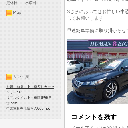
定休日
水曜日
Sさまにおいてはお忙しい中
Map
しくお願いします。
早速納車準備に取り掛からせ
リンク集
お得・納得！中古車探しカーセ
ンサーnet
リアルタイム中古車情報!車選
び.com
中古車販売店情報のGoo-net
コメントを残す
メールアドレスが公開され