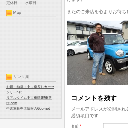
定休日
水曜日
またのご来店を心よりお待ち
Map
リンク集
お得・納得！中古車探しカーセ
ンサーnet
コメントを残す
リアルタイム中古車情報!車選
び.com
メールアドレスが公開され
中古車販売店情報のGoo-net
必須項目です
名前
*