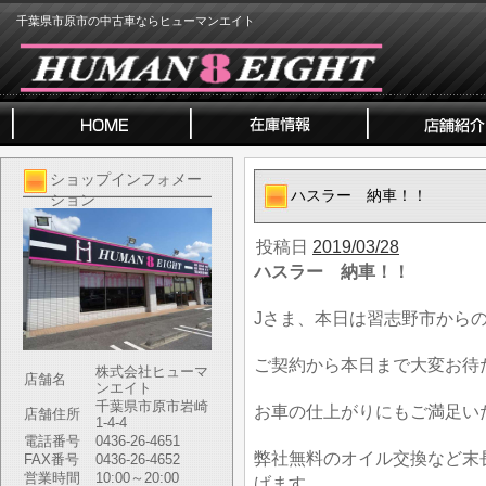
千葉県市原市の中古車ならヒューマンエイト
ショップインフォメー
ハスラー 納車！！
ション
投稿日
2019/03/28
ハスラー 納車！！
Jさま、本日は習志野市から
ご契約から本日まで大変お待
株式会社ヒューマ
店舗名
ンエイト
千葉県市原市岩崎
お車の仕上がりにもご満足い
店舗住所
1-4-4
電話番号
0436-26-4651
弊社無料のオイル交換など末
FAX番号
0436-26-4652
営業時間
10:00～20:00
げます。