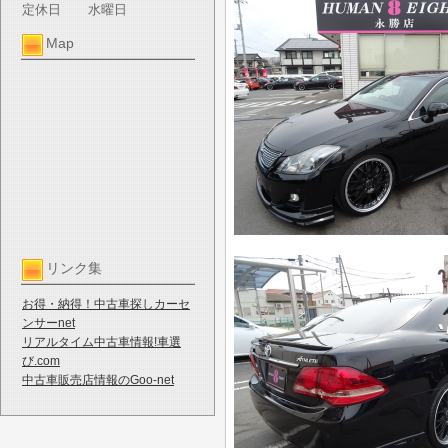
定休日
水曜日
Map
リンク集
お得・納得！中古車探しカーセ
ンサーnet
リアルタイム中古車情報!車選
び.com
中古車販売店情報のGoo-net