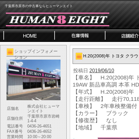
千葉県市原市の中古車ならヒューマンエイト
ショップインフォメー
H.20(2008)年 トヨタ ク
ション
投稿日
2019/06/10
【車名】 H.20(2008)
19AW 新品車高調 本革 H
【年式】 H.20(2008)年
【走行距離】 走行70,118
【車検】 2年車検整備付
株式会社ヒューマ
店舗名
ンエイト
【カラー】 ブラック
千葉県市原市岩崎
店舗住所
【修復歴】 なし
1-4-4
電話番号
0436-26-4651
【地域】 千葉県
FAX番号
0436-26-4652
営業時間
10:00～20:00