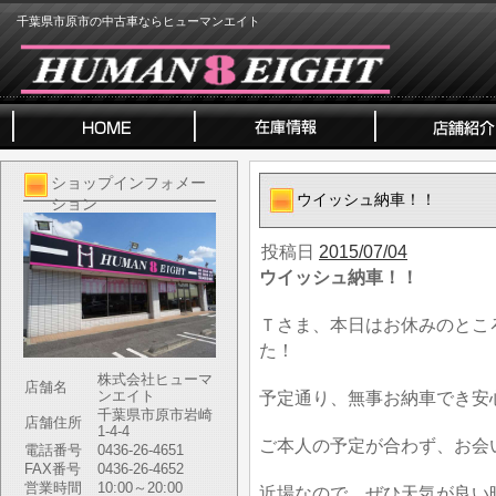
千葉県市原市の中古車ならヒューマンエイト
ショップインフォメー
ウイッシュ納車！！
ション
投稿日
2015/07/04
ウイッシュ納車！！
Ｔさま、本日はお休みのとこ
た！
株式会社ヒューマ
店舗名
ンエイト
予定通り、無事お納車でき安
千葉県市原市岩崎
店舗住所
1-4-4
ご本人の予定が合わず、お会
電話番号
0436-26-4651
FAX番号
0436-26-4652
営業時間
10:00～20:00
近場なので、ぜひ天気が良い