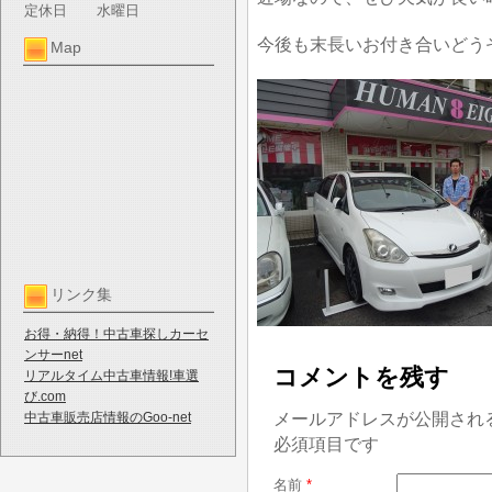
定休日
水曜日
今後も末長いお付き合いどう
Map
リンク集
お得・納得！中古車探しカーセ
ンサーnet
コメントを残す
リアルタイム中古車情報!車選
び.com
メールアドレスが公開され
中古車販売店情報のGoo-net
必須項目です
名前
*