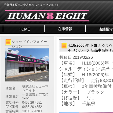
千葉県市原市の中古車ならヒューマンエイト
ショップインフォメー
H.18(2006)年 トヨタ ク
ション
革 サンルーフ 新品車高調 1
投稿日
2019/02/26
【車名】 H.18(2006)年
シャルエディション 黒革 
【年式】 H.18(2006)年
【走行距離】 走行83,801
【車検】 2年車検整備付
株式会社ヒューマ
店舗名
ンエイト
【カラー】 ブラック
千葉県市原市岩崎
店舗住所
【修復歴】 なし
1-4-4
電話番号
0436-26-4651
【地域】 千葉県
FAX番号
0436-26-4652
営業時間
10:00～20:00