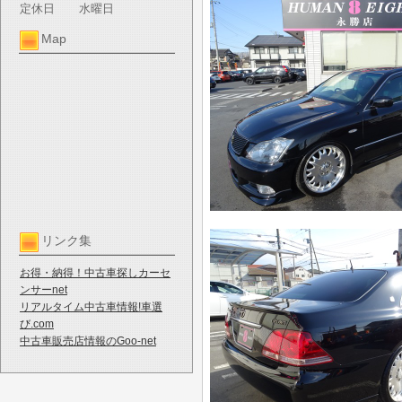
定休日
水曜日
Map
リンク集
お得・納得！中古車探しカーセ
ンサーnet
リアルタイム中古車情報!車選
び.com
中古車販売店情報のGoo-net