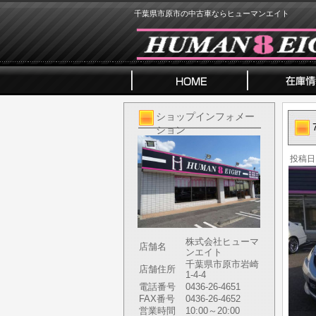
千葉県市原市の中古車ならヒューマンエイト
ショップインフォメー
ション
投稿日
株式会社ヒューマ
店舗名
ンエイト
千葉県市原市岩崎
店舗住所
1-4-4
電話番号
0436-26-4651
FAX番号
0436-26-4652
営業時間
10:00～20:00