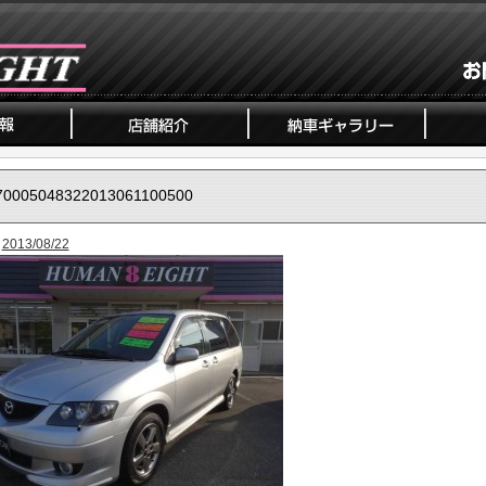
70005048322013061100500
2013/08/22