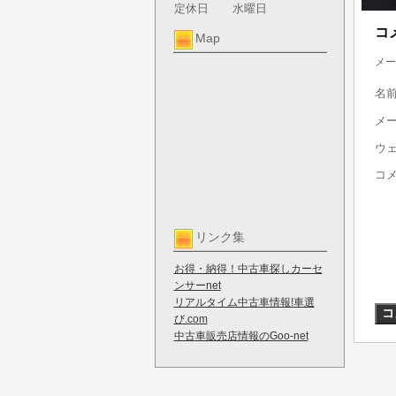
定休日
水曜日
コ
Map
メー
名
メ
ウ
コ
リンク集
お得・納得！中古車探しカーセ
ンサーnet
リアルタイム中古車情報!車選
び.com
中古車販売店情報のGoo-net