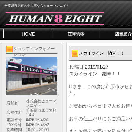
千葉県市原市の中古車ならヒューマンエイト
ショップインフォメー
スカイライン 納車！！
ション
投稿日
2019/01/27
スカイライン 納車！！
Hさま、この度は市原市から
た。
株式会社ヒューマ
店舗名
ンエイト
ご契約から本日まで大変お待
千葉県市原市岩崎
店舗住所
1-4-4
お車の仕上がりにもご満足い
電話番号
0436-26-4651
FAX番号
0436-26-4652
営業時間
10:00～20:00
またお帰りの際はお気を付け