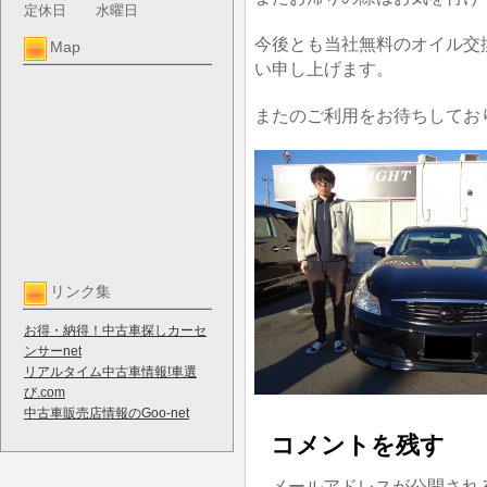
定休日
水曜日
今後とも当社無料のオイル交
Map
い申し上げます。
またのご利用をお待ちしてお
リンク集
お得・納得！中古車探しカーセ
ンサーnet
リアルタイム中古車情報!車選
び.com
中古車販売店情報のGoo-net
コメントを残す
メールアドレスが公開され