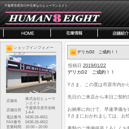
千葉県市原市の中古車ならヒューマンエイト
ショップインフォメー
デリカD2 ご成約！！
ション
投稿日
2019/01/22
デリカD2 ご成約！！
Yさま、この度は市原市内か
先日のご来店から本日ご契約
株式会社ヒューマ
店舗名
ンエイト
千葉県市原市岩崎
お納車に向けて、早速準備を
店舗住所
1-4-4
Yさまにおかれましては、お
電話番号
0436-26-4651
FAX番号
0436-26-4652
営業時間
10:00～20:00
書類のご準備何卒よろしくお