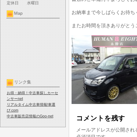
定休日
水曜日
お納車まで今しばらくお待ち
Map
またお時間を頂きありがとう
リンク集
お得・納得！中古車探しカーセ
ンサーnet
リアルタイム中古車情報!車選
び.com
中古車販売店情報のGoo-net
コメントを残す
メールアドレスが公開され
必須項目です