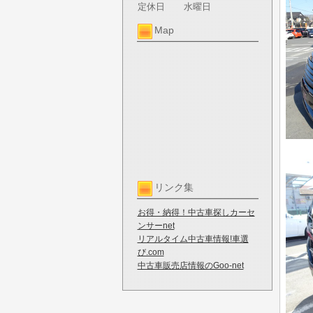
定休日
水曜日
Map
リンク集
お得・納得！中古車探しカーセ
ンサーnet
リアルタイム中古車情報!車選
び.com
中古車販売店情報のGoo-net