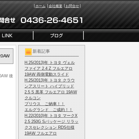
ホーム
会社概要
お問合せ
新着記事
20AW
H.25(2013)年 トヨタ ヴェル
ファイア 2.4 Z フルエアロ
19AW 両側電動スライド
0AW 後
H.25(2013)年 トヨタ クラウ
ンアスリート ハイブリッド
2.5 S 黒革 フルエアロ 19AW
クルコン
プリウス ご納車！！
エルグランド ご成約！！
H.22(2010)年 トヨタ マークX
2.5 250G Sパッケージ リラッ
クスセレクション RDS仕様
19AW フルエアロ