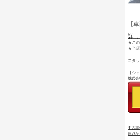
【車
詳し
★この
★当店
スタッ
【シ
株式会社
中古車
買取な