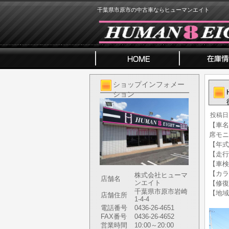
千葉県市原市の中古車ならヒューマンエイト
ショップインフォメー
ション
投稿日
【車名】
席モニ
【年式】
【走行
【車検
【カラ
株式会社ヒューマ
店舗名
ンエイト
【修復
千葉県市原市岩崎
【地域
店舗住所
1-4-4
電話番号
0436-26-4651
FAX番号
0436-26-4652
営業時間
10:00～20:00